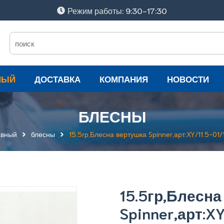
Режим работы: 9:30-17:30
НЫЙ
ДОСТАВКА
КОМПАНИЯ
НОВОСТИ
БЛЕСНЫ
авный
блесны
15.5гр,Блесна вертушка Spinner,арт:XY/11.5-01/
15.5гр,Блесн
Spinner,арт:XY