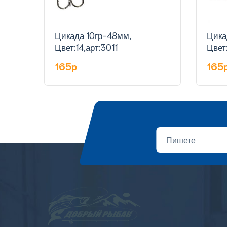
Цикада 10гр-48мм,
Цика
Цвет:14,арт:3011
Цвет:
165p
165