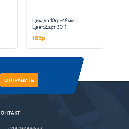
Цикада 10гр-48мм,
Цика
Цвет:2,арт:3011
Цвет
165p
16
ОТПРАВИТЬ
КОНТАКТ
+79639099899