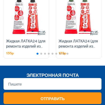
Жидкая ЛАТКА24 (для
Жидкая ЛАТКА24 (для
ремонта изделий из
ремонта изделий из
ПВХ), 25 гр., цвет
ПВХ), 25 гр., цвет
135p
135p
черный
болотный (хаки)
ЭЛЕКТРОННАЯ ПОЧТА
ОТПРАВИТЬ