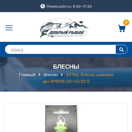
Режим работы: 9:30-17:30
0
БЛЕСНЫ
Главный
блесны
25.5гр, Блесна шумовая
арт:XP9516/20-02/25.5