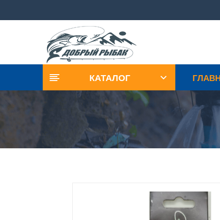
КАТАЛОГ
ГЛАВ
Донная ловля
Приманки-Воблеры
Рыболовный инвентарь
Леска-Шнуры