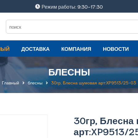
Режим работы: 9:30-17:30
НЫЙ
ДОСТАВКА
КОМПАНИЯ
НОВОСТИ
БЛЕСНЫ
Главный
блесны
30гр, Блесна шумовая арт:XP9513/25-03
30гр, Блесна
арт:XP9513/2