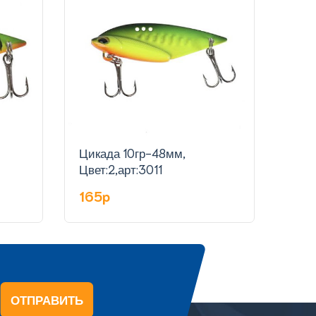
Цикада 10гр-48мм,
Цика
Цвет:2,арт:3011
Цвет
165p
16
ОТПРАВИТЬ