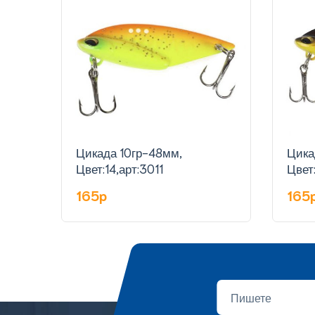
Цикада 10гр-48мм,
Цика
Цвет:14,арт:3011
Цвет:
165p
165