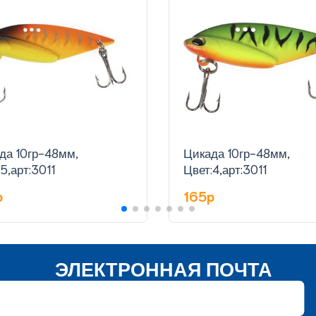
да 10гр-48мм,
Цикада 10гр-48мм,
5,арт:3011
Цвет:4,арт:3011
p
165p
ЭЛЕКТРОННАЯ ПОЧТА