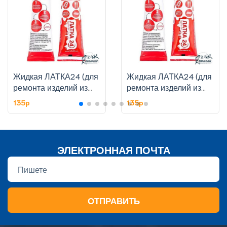
Жидкая ЛАТКА24 (для
Жидкая ЛАТКА24 (для
ремонта изделий из
ремонта изделий из
ПВХ), 25 гр., цвет
ПВХ), 25 гр., цвет
135p
135p
черный
болотный (хаки)
ЭЛЕКТРОННАЯ ПОЧТА
ОТПРАВИТЬ