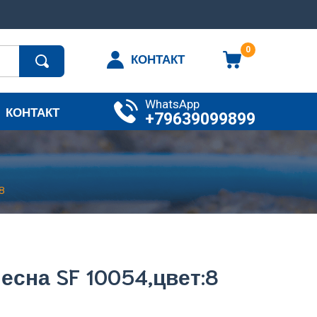
0
КОНТАКТ
WhatsApp
КОНТАКТ
+79639099899
8
есна SF 10054,цвет:8