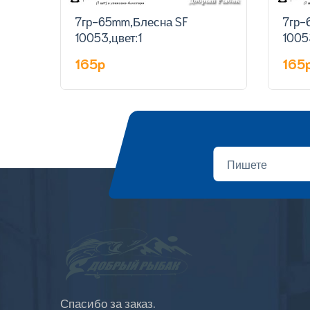
7гр-65mm,Блесна SF
7гр-
10053,цвет:1
1005
165p
165
Спасибо за заказ.