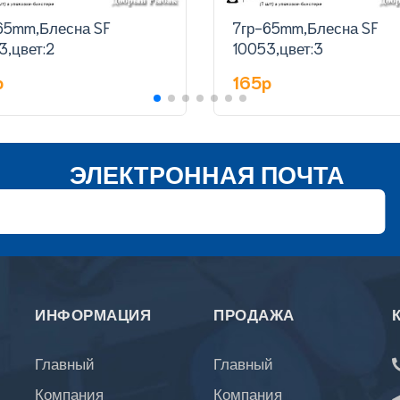
65mm,Блесна SF
7гр-65mm,Блесна SF
3,цвет:2
10053,цвет:3
p
165p
ЭЛЕКТРОННАЯ ПОЧТА
ИНФОРМАЦИЯ
ПРОДАЖА
Главный
Главный
Компания
Компания