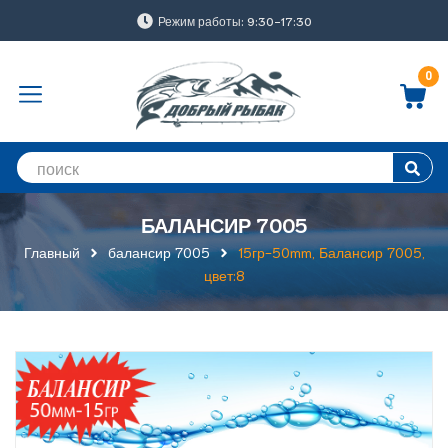
Режим работы: 9:30-17:30
0
БАЛАНСИР 7005
Главный
балансир 7005
15гр-50mm, Балансир 7005,
цвет:8