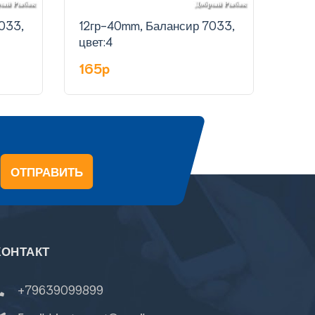
033,
12гр-40mm, Балансир 7033,
12гр
цвет:4
цвет
165p
16
ОТПРАВИТЬ
КОНТАКТ
+79639099899