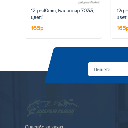
12гр-40mm, Балансир 7033,
12гр
цвет:1
цвет:
165p
165
Спасибо за заказ.