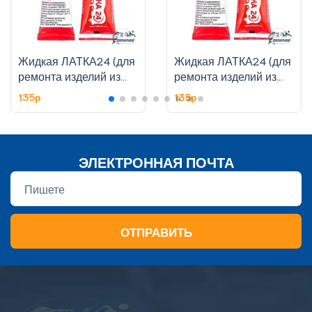
Жидкая ЛАТКА24 (для
Жидкая ЛАТКА24 (для
ремонта изделий из
ремонта изделий из
ПВХ), 25 гр., цвет
ПВХ), 25 гр., цвет
135p
135p
черный
болотный (хаки)
ЭЛЕКТРОННАЯ ПОЧТА
ОТПРАВИТЬ