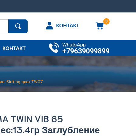
0
КОНТАКТ
WhatsApp
КОНТАКТ
+79639099899
е :Sinking цвет:TW07
A TWIN VIB 65
ес:13.4гр Заглубление