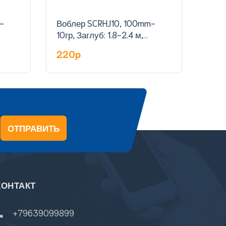
-
Воблер SCRHJ10, 100mm-
Воб
10гр, Заглуб: 1.8-2.4 м,
гр,З
цвет:13
220p
23
ОТПРАВИТЬ
КОНТАКТ
+79639099899