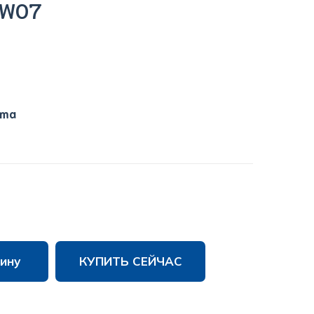
:TW07
tma
ину
КУПИТЬ СЕЙЧАС