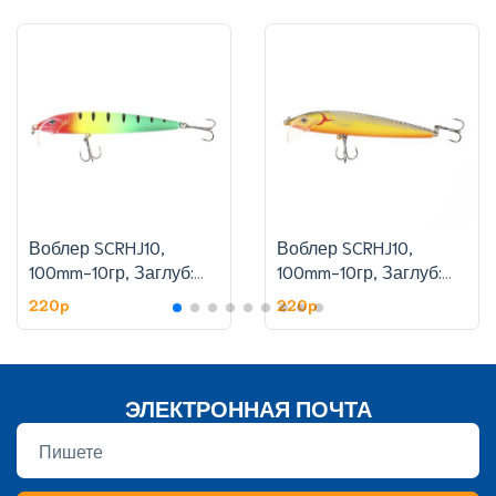
Воблер SCRHJ10,
Воблер SCRHJ10,
100mm-10гр, Заглуб:
100mm-10гр, Заглуб:
1.8-2.4 м, цвет:6
1.8-2.4 м, цвет:11
220p
220p
ЭЛЕКТРОННАЯ ПОЧТА