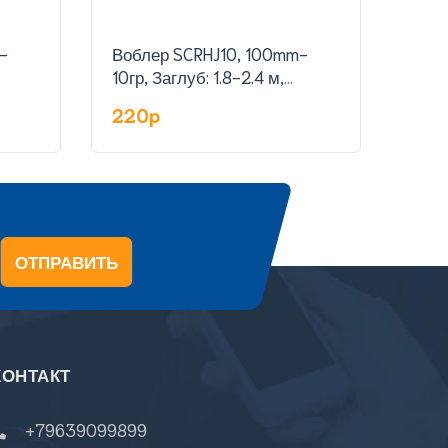
-
Воблер SCRHJ10, 100mm-
Воб
10гр, Заглуб: 1.8-2.4 м,
гр,З
цвет:13
220p
23
ОТПРАВИТЬ
КОНТАКТ
+79639099899