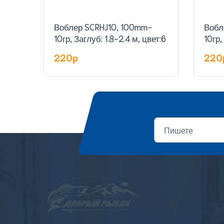
Воблер SCRHJ10, 100mm-
Вобл
10гр, Заглуб: 1.8-2.4 м, цвет:6
10гр,
220p
220