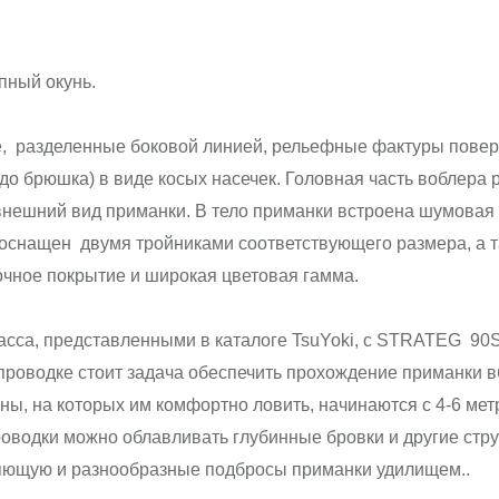
пный окунь.
 разделенные боковой линией, рельефные фактуры поверх
 до брюшка) в виде косых насечек. Головная часть воблера
нешний вид приманки. В тело приманки встроена шумовая
оснащен двумя тройниками соответствующего размера, а 
чное покрытие и широкая цветовая гамма.
ласса, представленными в каталоге TsuYoki, с STRATEG 90
проводке стоит задача обеспечить прохождение приманки в
ы, на которых им комфортно ловить, начинаются с 4-6 мет
оводки можно облавливать глубинные бровки и другие стру
яющую и разнообразные подбросы приманки удилищем..