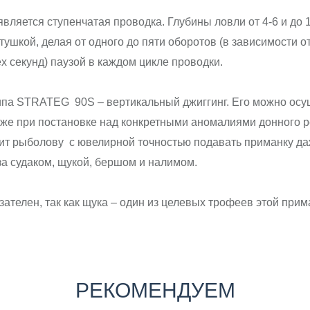
яется ступенчатая проводка. Глубины ловли от 4-6 и до 1
тушкой, делая от одного до пяти оборотов (в зависимости о
ех секунд) паузой в каждом цикле проводки.
ипа STRATEG 90S – вертикальный джиггинг. Его можно осущ
ак же при постановке над конкретными аномалиями донного
ит рыболову с ювелирной точностью подавать приманку даж
за судаком, щукой, бершом и налимом.
елен, так как щука – один из целевых трофеев этой прим
РЕКОМЕНДУЕМ