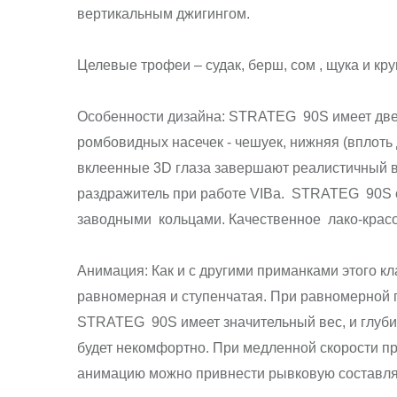
вертикальным джигингом.
Целевые трофеи – судак, берш, сом , щука и кру
Особенности дизайна: STRATEG 90S имеет две,
ромбовидных насечек - чешуек, нижняя (вплоть
вклеенные 3D глаза завершают реалистичный в
раздражитель при работе VIBа. STRATEG 90S 
заводными кольцами. Качественное лако-красо
Анимация: Как и с другими приманками этого к
равномерная и ступенчатая. При равномерной 
STRATEG 90S имеет значительный вес, и глубин
будет некомфортно. При медленной скорости пр
анимацию можно привнести рывковую составл