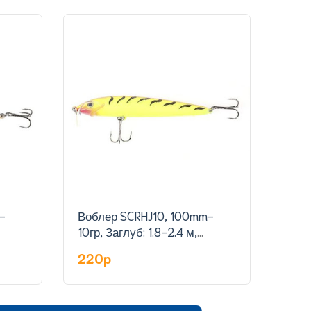
-
Воблер SCRHJ10, 100mm-
Воб
10гр, Заглуб: 1.8-2.4 м,
гр,З
цвет:13
220p
23