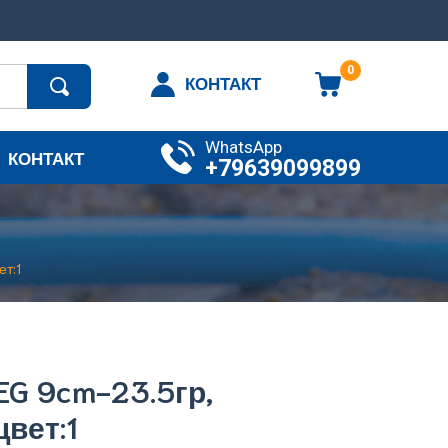
0
КОНТАКТ
WhatsApp
КОНТАКТ
+79639099899
т:1
EG 9cm-23.5гр,
цвет:1