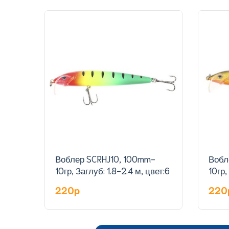
Воблер SCRHJ10, 100mm-
Вобл
10гр, Заглуб: 1.8-2.4 м, цвет:6
10гр,
220p
220