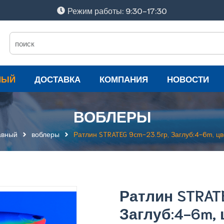
Режим работы: 9:30-17:30
НЫЙ
ДОСТАВКА
КОМПАНИЯ
НОВОСТИ
ВОБЛЕРЫ
авный
воблеры
Ратлин STRATEG 9cm-23.5гр, Заглуб:4-6m, цве
Ратлин STRAT
Заглуб:4-6m, 