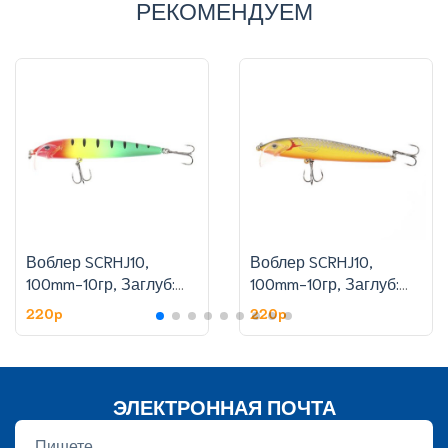
РЕКОМЕНДУЕМ
Воблер SCRHJ10,
Воблер SCRHJ10,
100mm-10гр, Заглуб:
100mm-10гр, Заглуб:
1.8-2.4 м, цвет:6
1.8-2.4 м, цвет:11
220p
220p
ЭЛЕКТРОННАЯ ПОЧТА